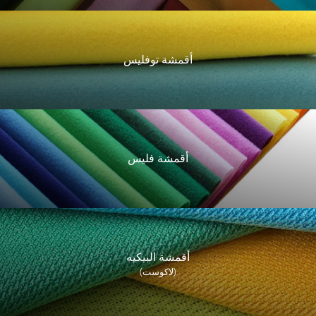
أقمشة توفليس
أقمشة فليس
أقمشة البيكيه
(لاكوست)