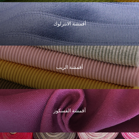
أقمشة الانترلوك
أقمشة الريب
أقمشة الفسكوز