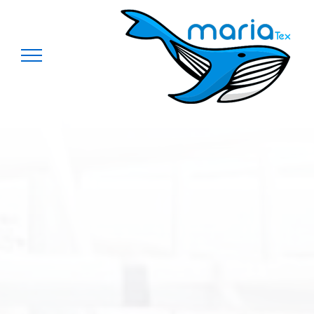
Ski
t
conten