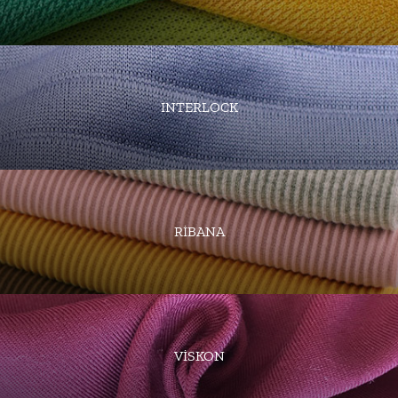
INTERLOCK
RİBANA
VİSKON