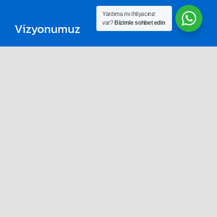
Yardıma mı ihtiyacınız
var?
Bizimle sohbet edin
Vizyonumuz
Sadece Türkiye’de tekstil sektörünün öncüleri
değil, aynı zamanda global pazarlarda da
öncü olmak.
Hizmetleri