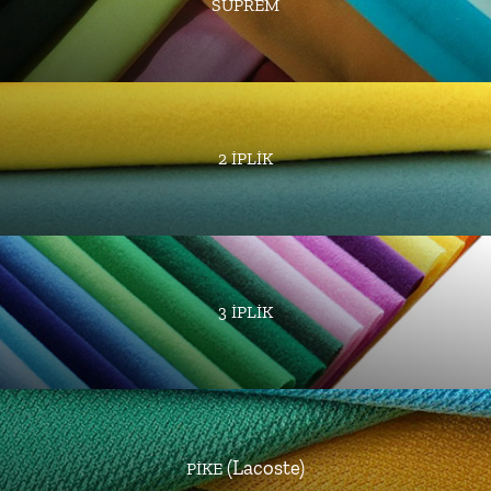
SUPREM
2 İPLİK
3 İPLİK
(Lacoste)
PİKE